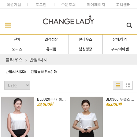
회원가입
로그인
주문조회
마이페이지
고객센터
전체
면접정장
블라우스
상의/하의
오피스
유니폼
남성정장
구두/아이템
블라우스
반팔/나시
반팔/나시
(22)
긴팔블라우스
(15)
BL0320국내 최저가~
BL0360 두겹소매 반팔블라우스 [승무원면접복장추천]
33,000원
48,000원