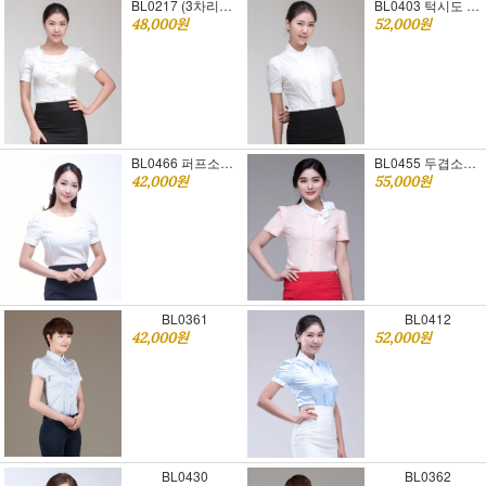
BL0217 (3차리오더)긴팔로 이미 인정받은 블라우스
BL0403 턱시도 반팔블라우스 [승무원면접복장추천]
48,000원
52,000원
BL0466 퍼프소매 반팔블라우스 [승무원면접복장추천]
BL0455 두겹소매리본 반팔블라우스 [승무원면접복장추천]
42,000원
55,000원
BL0361
BL0412
42,000원
52,000원
BL0430
BL0362