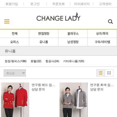
회원가입
로그인
주문조회
마이페이지
고객센터
전체
면접정장
블라우스
상의/하의
오피스
유니폼
남성정장
구두/아이템
유니폼
정장/원피스
(188)
호텔
(22)
항공사
(24)
기타유니폼
(120)
연구원 레드 집업[남,여][상담 문의]
연구원 회색 집업 가디건 [상담 문의]
상담 문의
상담 문의