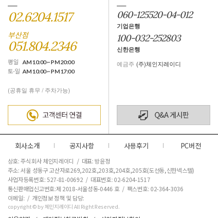
02.6204.1517
060-125520-04-012
기업은행
부산점
100-032-252803
051.804.2346
신한은행
평일
AM 10:00 ~ PM 20:00
예금주
(주)체인지레이디
토·일
AM 10:00 ~ PM 17:00
(공휴일 휴무 / 주차가능)
회사소개
공지사항
사용후기
PC버전
상호: 주식회사 체인지레이디 / 대표: 방윤정
주소: 서울 성동구 고산자로269,202호,203호,204호,205호(도선동,신한넥스텔)
사업자등록번호: 527-81-00692 / 대표번호: 02-6204-1517
통신판매업신고번호:제 2018-서울성동-0446 호
/ 팩스번호: 02-364-3036
이메일: / 개인정보 정책 및 담당:
copyright © by 체인지레이디 All Right Reserved.