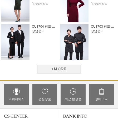
750원 적립
750원 적립
CU1704 커플 유니폼5
CU1703 커플 유니폼4
상담문의
상담문의
+MORE
마이페이지
관심상품
최근 본상품
장바구니