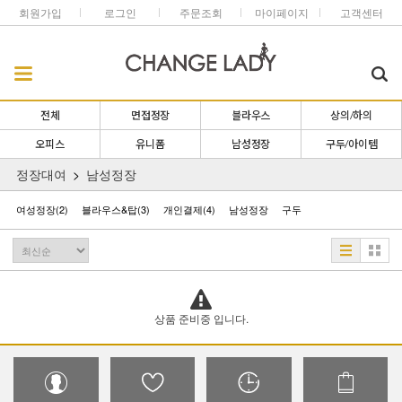
회원가입
로그인
주문조회
마이페이지
고객센터
전체
면접정장
블라우스
상의/하의
오피스
유니폼
남성정장
구두/아이템
정장대여
남성정장
여성정장
(2)
블라우스&탑
(3)
개인결제
(4)
남성정장
구두
상품 준비중 입니다.