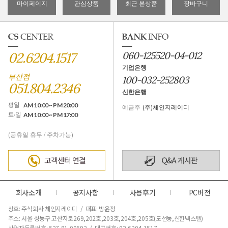
마이페이지
관심상품
최근 본상품
장바구니
02.6204.1517
060-125520-04-012
기업은행
부산점
100-032-252803
051.804.2346
신한은행
평일
AM 10:00 ~ PM 20:00
예금주
(주)체인지레이디
토·일
AM 10:00 ~ PM 17:00
(공휴일 휴무 / 주차가능)
회사소개
공지사항
사용후기
PC버전
상호: 주식회사 체인지레이디 / 대표: 방윤정
주소: 서울 성동구 고산자로269,202호,203호,204호,205호(도선동,신한넥스텔)
사업자등록번호: 527-81-00692 / 대표번호: 02-6204-1517