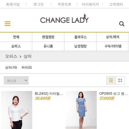
회원가입
로그인
주문조회
마이페이지
고객센터
전체
면접정장
블라우스
상의/하의
오피스
유니폼
남성정장
구두/아이템
오피스
상의
상의
(10)
하의
(2)
BL2402) 카라칠부소매블라우스(55size~77size)
OP2805 보그 원피스 [오피스룩 추천]S,M,L
39,600원
57,600원