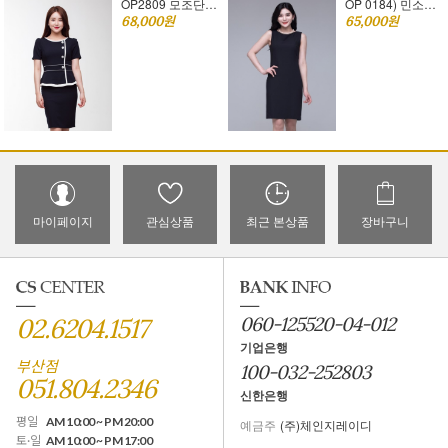
OP2809 모조단추원피스 [오피스룩 추천]S,M,L
OP 0184) 민소매 기본스타일 [정장원피스][오피스룩 추천]
68,000원
65,000원
마이페이지
관심상품
최근 본상품
장바구니
02.6204.1517
060-125520-04-012
기업은행
부산점
100-032-252803
051.804.2346
신한은행
평일
AM 10:00 ~ PM 20:00
예금주
(주)체인지레이디
토·일
AM 10:00 ~ PM 17:00