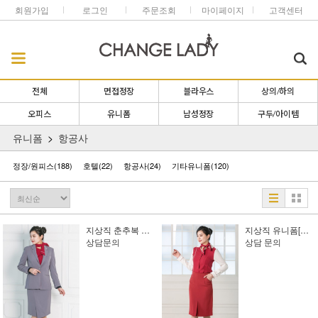
회원가입
로그인
주문조회
마이페이지
고객센터
전체
면접정장
블라우스
상의/하의
오피스
유니폼
남성정장
구두/아이템
유니폼
항공사
정장/원피스
(188)
호텔
(22)
항공사
(24)
기타유니폼
(120)
지상직 춘추복 유니폼[상담문의]
지상직 유니폼[견적 문의][상담 문의]
상담문의
상담 문의