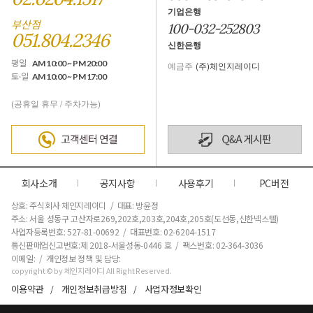
기업은행
부산점
100-032-252803
051.804.2346
신한은행
평일
AM 10:00 ~ PM 20:00
예금주
(주)체인지레이디
토·일
AM 10:00 ~ PM 17:00
(공휴일 휴무 / 주차가능)
회사소개
공지사항
사용후기
PC버전
상호: 주식회사 체인지레이디 / 대표: 방윤정
주소: 서울 성동구 고산자로269,202호,203호,204호,205호(도선동,신한넥스텔)
사업자등록번호: 527-81-00692 / 대표번호: 02-6204-1517
통신판매업신고번호:제 2018-서울성동-0446 호
/ 팩스번호: 02-364-3036
이메일: / 개인정보 정책 및 담당:
copyright © by 체인지레이디 All Right Reserved.
이용약관
개인정보취급방침
사업자정보확인
/
/