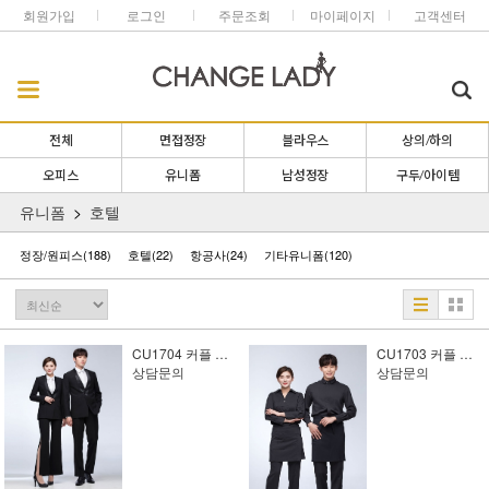
회원가입
로그인
주문조회
마이페이지
고객센터
전체
면접정장
블라우스
상의/하의
오피스
유니폼
남성정장
구두/아이템
유니폼
호텔
정장/원피스
(188)
호텔
(22)
항공사
(24)
기타유니폼
(120)
CU1704 커플 유니폼5
CU1703 커플 유니폼4
상담문의
상담문의