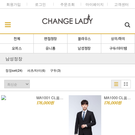
회원가입
로그인
주문조회
마이페이지
고객센터
전체
면접정장
블라우스
상의/하의
오피스
유니폼
남성정장
구두/아이템
남성정장
정장set
(24)
셔츠/타이
(6)
구두
(3)
MA1001 CL옴므 네이비 [남자면접정장]
MA1000 CL옴므 블랙 [남자면접정장]
176,000원
176,000원