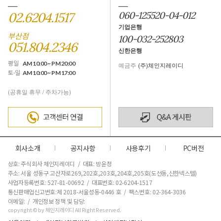
02.6204.1517
060-125520-04-012
기업은행
부산점
100-032-252803
051.804.2346
신한은행
평일
AM 10:00 ~ PM 20:00
예금주
(주)체인지레이디
토·일
AM 10:00 ~ PM 17:00
(공휴일 휴무 / 주차가능)
회사소개
공지사항
사용후기
PC버전
상호: 주식회사 체인지레이디 / 대표: 방윤정
주소: 서울 성동구 고산자로269,202호,203호,204호,205호(도선동,신한넥스텔)
사업자등록번호: 527-81-00692 / 대표번호: 02-6204-1517
통신판매업신고번호:제 2018-서울성동-0446 호
/ 팩스번호: 02-364-3036
이메일: / 개인정보 정책 및 담당:
copyright © by 체인지레이디 All Right Reserved.