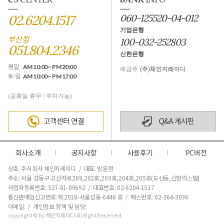
02.6204.1517
060-125520-04-012
기업은행
부산점
100-032-252803
051.804.2346
신한은행
평일
AM 10:00 ~ PM 20:00
예금주
(주)체인지레이디
토·일
AM 10:00 ~ PM 17:00
(공휴일 휴무 / 주차가능)
회사소개
공지사항
사용후기
PC버전
상호: 주식회사 체인지레이디 / 대표: 방윤정
주소: 서울 성동구 고산자로269,202호,203호,204호,205호(도선동,신한넥스텔)
사업자등록번호: 527-81-00692 / 대표번호: 02-6204-1517
통신판매업신고번호:제 2018-서울성동-0446 호
/ 팩스번호: 02-364-3036
이메일: / 개인정보 정책 및 담당:
copyright © by 체인지레이디 All Right Reserved.