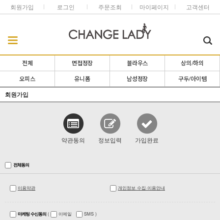
회원가입
로그인
주문조회
마이페이지
고객센터
전체
면접정장
블라우스
상의/하의
오피스
유니폼
남성정장
구두/아이템
회원가입
약관동의
정보입력
가입완료
전체동의
이용약관
개인정보 수집·이용안내
마케팅 수신동의
(
이메일
SMS
)