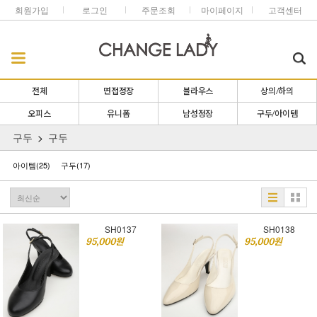
회원가입
로그인
주문조회
마이페이지
고객센터
전체
면접정장
블라우스
상의/하의
오피스
유니폼
남성정장
구두/아이템
구두
구두
아이템
(25)
구두
(17)
SH0137
SH0138
95,000원
95,000원