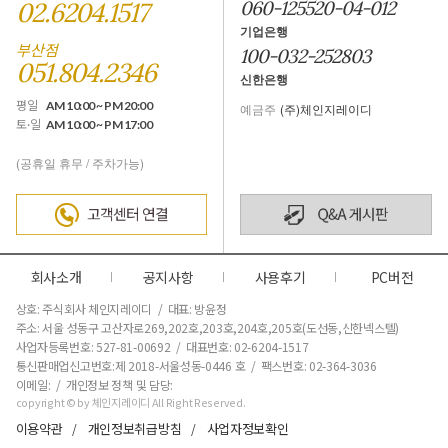
02.6204.1517
060-125520-04-012
기업은행
부산점
100-032-252803
051.804.2346
신한은행
평일
AM 10:00 ~ PM 20:00
예금주
(주)체인지레이디
토·일
AM 10:00 ~ PM 17:00
(공휴일 휴무 / 주차가능)
회사소개
공지사항
사용후기
PC버전
상호: 주식회사 체인지레이디 / 대표: 방윤정
주소: 서울 성동구 고산자로269,202호,203호,204호,205호(도선동,신한넥스텔)
사업자등록번호: 527-81-00692 / 대표번호: 02-6204-1517
통신판매업신고번호:제 2018-서울성동-0446 호
/ 팩스번호: 02-364-3036
이메일: / 개인정보 정책 및 담당:
copyright © by 체인지레이디 All Right Reserved.
이용약관
개인정보취급방침
사업자정보확인
/
/