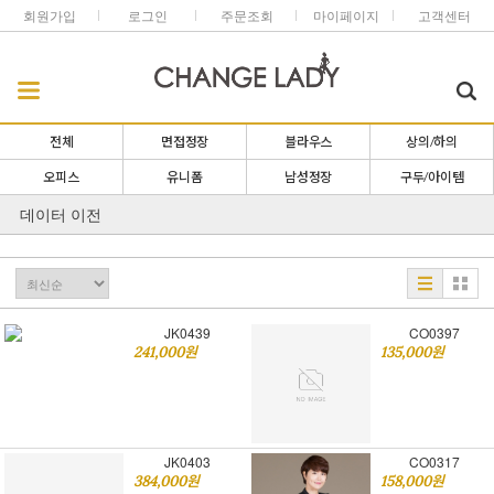
회원가입
로그인
주문조회
마이페이지
고객센터
전체
면접정장
블라우스
상의/하의
오피스
유니폼
남성정장
구두/아이템
데이터 이전
JK0439
CO0397
241,000원
135,000원
JK0403
CO0317
384,000원
158,000원