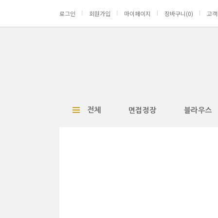
로그인
회원가입
마이페이지
장바구니(
0
)
고객
전체
면접정장
블라우스