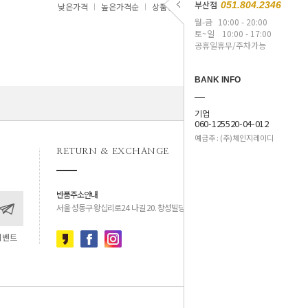
부산점
051.804.2346
낮은가격
높은가격순
상품명
최신순
월-금
10:00 - 20:00
토~일
10:00 - 17:00
공휴일휴무/주차가능
BANK INFO
기업
060-125520-04-012
예금주 : (주)체인지레이디
RETURN & EXCHANGE
반품주소안내
서울 성동구 왕십리로24 나길 20. 창성빌딩 4층
이벤트