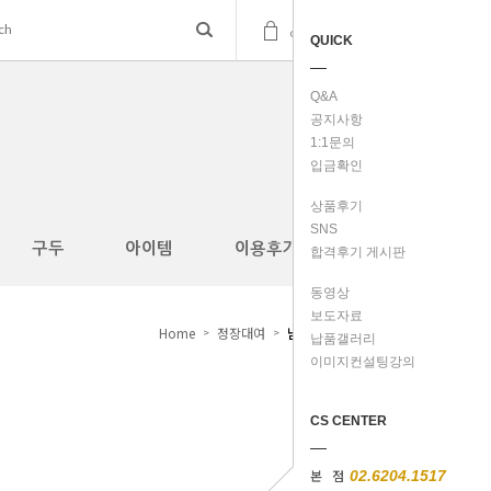
(
0
)
cart
QUICK
Q&A
공지사항
1:1문의
입금확인
상품후기
SNS
구두
아이템
이용후기
합격후기 게시판
동영상
보도자료
Home
정장대여
남성정장
>
>
납품갤러리
이미지컨설팅강의
CS CENTER
본 점
02.6204.1517