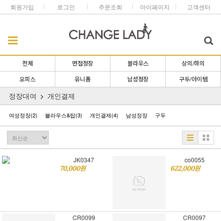
회원가입
로그인
주문조회
마이페이지
고객센터
전체
면접정장
블라우스
상의/하의
오피스
유니폼
남성정장
구두/아이템
정장대여
개인결제
여성정장
(2)
블라우스&탑
(3)
개인결제
(4)
남성정장
구두
JK0347
co0055
70,000원
622,000원
CR0099
CR0097