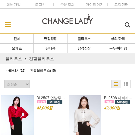
회원가입
로그인
주문조회
마이페이지
고객센터
전체
면접정장
블라우스
상의/하의
오피스
유니폼
남성정장
구두/아이템
블라우스
긴팔블라우스
반팔/나시
(22)
긴팔블라우스
(15)
BL2507 언발주름 긴팔 블라우스[FREE SIZE][정장블라우스][여자면접복장]
BL2508 나비카라 긴팔 블라우스[FREE SIZE][정장블라우스][여자면접복장]
42,000원
42,000원