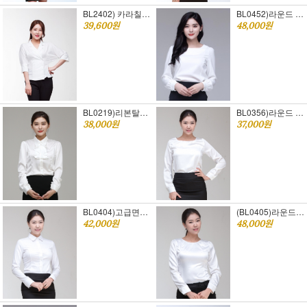
BL2402) 카라칠부소매블라우스(55size~77size)
BL0452)라운드 스판짱블라우스(44~100)
39,600원
48,000원
BL0219)리본탈부착 블라우스 (55~66)
BL0356)라운드 쉬폰블라우스(44~100)국내 최저가~
38,000원
37,000원
BL0404)고급면기본카라 (44~100)
(BL0405)라운드 스판공단 블라우스
42,000원
48,000원