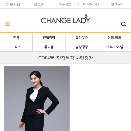
회원가입
로그인
주문조회
마이페이지
고객센터
전체
면접정장
블라우스
상의/하의
오피스
유니폼
남성정장
구두/아이템
CO0455 [면접복장]샤틴정장