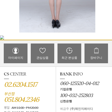
마이페이지
관심상품
최근 본상품
장바구니
02.6204.1517
060-125520-04-012
기업은행
부산점
100-032-252803
051.804.2346
신한은행
평일
AM 10:00 ~ PM 20:00
예금주
(주)체인지레이디