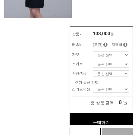
103,000
상품가
원
배송비
(조건)
지역별
자켓
스커트
자켓색상
+ 추가 옵션 선택
스커트색상
0
원
총 상품 금액
구매하기