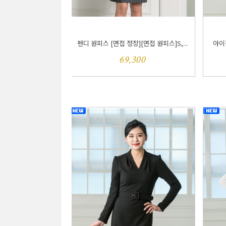
펜디 원피스 [면접 정장][면접 원피스]S,...
아이잘
69,300