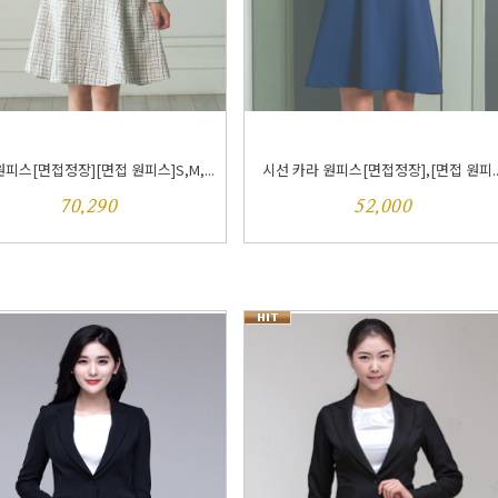
피스[면접정장][면접 원피스]S,M,...
시선 카라 원피스[면접정장],[면접 원피..
70,290
52,000