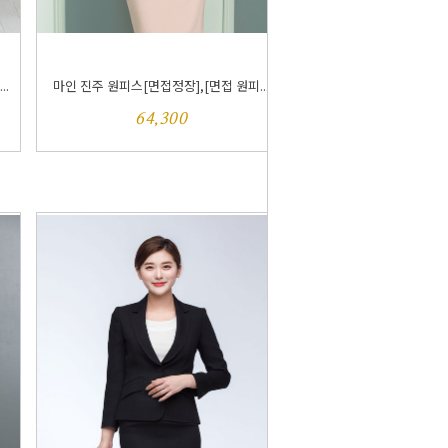
..
마인 진주 원피스[면접정장],[면접 원피...
64,300