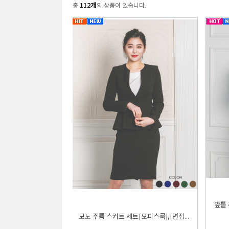
112개
총
의 상품이 있습니다.
앞톨 
모노 주름 스커트 세트[오피스룩],[면접...