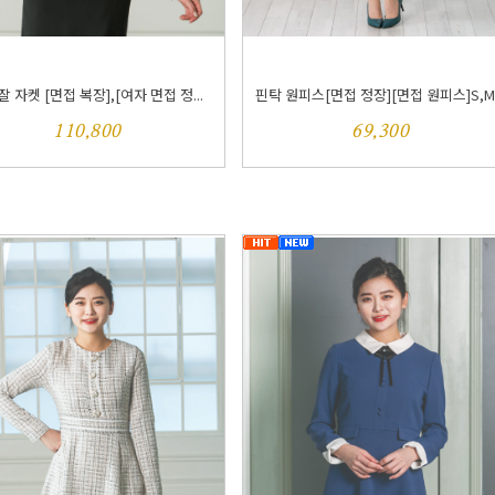
 자켓 [면접 복장],[여자 면접 정...
핀탁 원피스[면접 정장][면접 원피스]S,M.
110,800
69,300