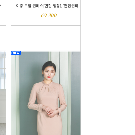
M
이중 트임 원피스[면접 정장],[면접원피...
69,300