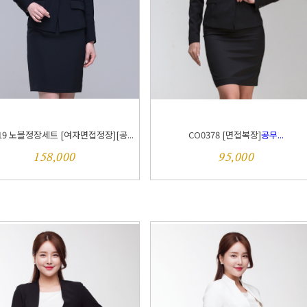
19 노블정장세트 [여자면접정장][공...
CO0378 [면접복장]
공무...
158,000
95,000