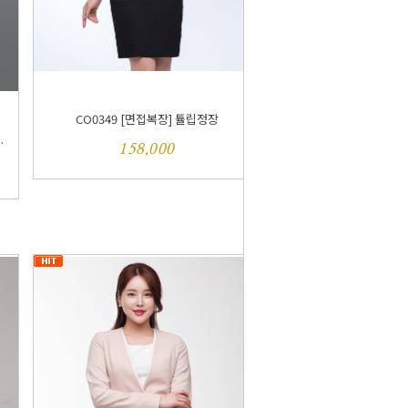
CO0349 [면접복장] 튤립정장
.
158,000