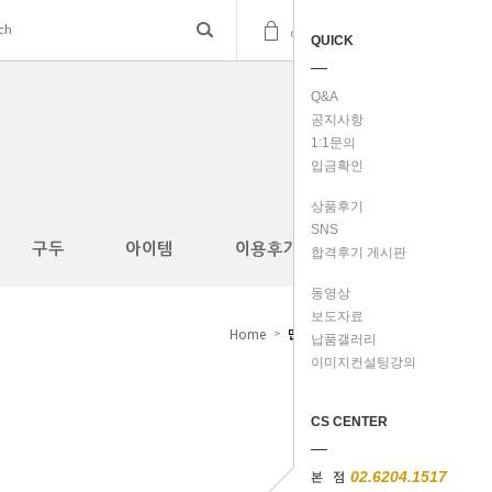
(
0
)
cart
QUICK
Q&A
공지사항
1:1문의
입금확인
상품후기
SNS
구두
아이템
이용후기
합격후기 게시판
동영상
보도자료
Home
면접정장
>
납품갤러리
이미지컨설팅강의
CS CENTER
본 점
02.6204.1517