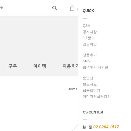
(
0
)
cart
QUICK
Q&A
공지사항
1:1문의
입금확인
상품후기
SNS
구두
아이템
이용후기
합격후기 게시판
동영상
보도자료
Home
구두
>
납품갤러리
이미지컨설팅강의
CS CENTER
본 점
02.6204.1517