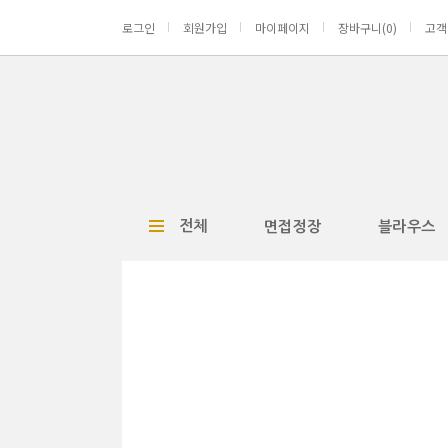
로그인
회원가입
마이페이지
장바구니(
0
)
고객
전체
면접정장
블라우스