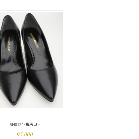
SH0124<뾰족코>
95,000