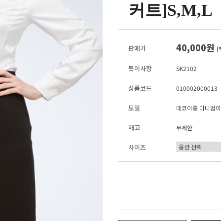
커트]S,M,L
40,000원
판매가
(
특이사항
SK2102
상품코드
010002000013
모델
데코이중 미니멈이
재고
무제한
사이즈