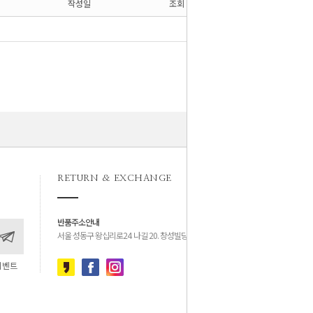
작성일
조회
RETURN & EXCHANGE
반품주소안내
서울 성동구 왕십리로24 나길 20. 창성빌딩 4층
이벤트