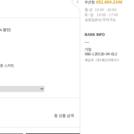
부산점
051.804.2346
월-금
10:00 - 20:00
토~일
10:00 - 17:00
공휴일휴무/주차가능
% 할인)
BANK INFO
기업
060-125520-04-012
예금주 : (주)체인지레이디
중 스커트
0
원
총 상품 금액