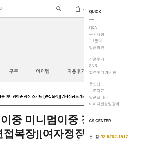
(
0
)
cart
QUICK
Q&A
공지사항
1:1문의
입금확인
상품후기
SNS
구두
아이템
이용후기
합격후기 게시판
동영상
보도자료
코이중 미니멈이중 정장 스커트 [면접복장][여자정장스커트]S,M,L
납품갤러리
이미지컨설팅강의
데코이중 미니멈이중 정
CS CENTER
[면접복장][여자정장스
본 점
02.6204.1517