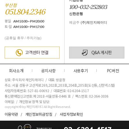
부산점
100-032-252803
051.804.2346
신한은행
평일
AM 10:00 ~ PM 20:00
예금주
(주)체인지레이디
토·일
AM 10:00 ~ PM 17:00
(공휴일 휴무 / 주차가능)
회사소개
공지사항
사용후기
PC버전
상호: 주식회사 체인지레이디 / 대표: 방윤정
주소: 서울 성동구 고산자로269,202호,203호,204호,205호(도선동,신한넥스텔)
사업자등록번호: 527-81-00692 / 대표번호: 02-6204-1517
통신판매업신고번호:제 2018-서울성동-0446 호
/ 팩스번호: 02-364-3036
이메일: / 개인정보 정책 및 담당:
copyright © by 체인지레이디 All Right Reserved.
이용약관
개인정보취급방침
사업자정보확인
/
/