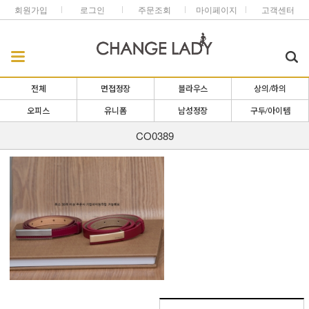
회원가입
로그인
주문조회
마이페이지
고객센터
전체
면접정장
블라우스
상의/하의
오피스
유니폼
남성정장
구두/아이템
CO0389