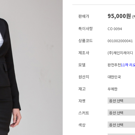
95,000원
판매가
(
특이사항
CO 0094
상품코드
001002000041
제조사
(주)체인지레이디
모델
완전추천
11차 리
원산지
대한민국
재고
무제한
자켓
스커트
색상