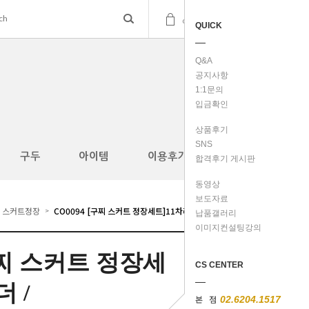
(
0
)
cart
QUICK
Q&A
공지사항
1:1문의
입금확인
상품후기
SNS
구두
아이템
이용후기
합격후기 게시판
동영상
보도자료
스커트정장
CO0094 [구찌 스커트 정장세트]11차리오더 /
>
납품갤러리
이미지컨설팅강의
[구찌 스커트 정장세
CS CENTER
 /
본 점
02.6204.1517