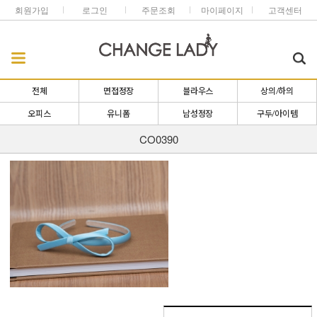
회원가입
로그인
주문조회
마이페이지
고객센터
전체
면접정장
블라우스
상의/하의
오피스
유니폼
남성정장
구두/아이템
CO0390