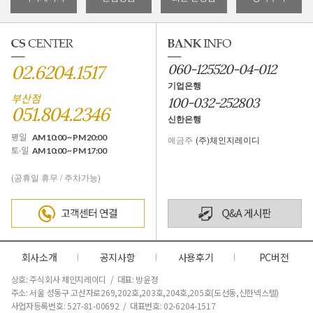
02.6204.1517
060-125520-04-012
기업은행
부산점
100-032-252803
051.804.2346
신한은행
평일
AM 10:00 ~ PM 20:00
예금주
(주)체인지레이디
토·일
AM 10:00 ~ PM 17:00
(공휴일 휴무 / 주차가능)
회사소개
공지사항
사용후기
PC버전
상호: 주식회사 체인지레이디 / 대표: 방윤정
주소: 서울 성동구 고산자로269,202호,203호,204호,205호(도선동,신한넥스텔)
사업자등록번호: 527-81-00692 / 대표번호: 02-6204-1517