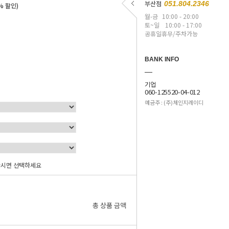
부산점
051.804.2346
% 할인)
월-금
10:00 - 20:00
토~일
10:00 - 17:00
공휴일휴무/주차가능
BANK INFO
기업
060-125520-04-012
예금주 : (주)체인지레이디
하시면 선택하세요
0
원
총 상품 금액