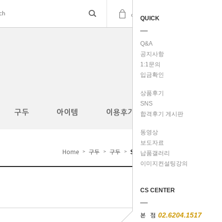
(
0
)
cart
QUICK
Q&A
공지사항
1:1문의
입금확인
상품후기
SNS
구두
아이템
이용후기
합격후기 게시판
동영상
보도자료
Home
구두
구두
SH0137
>
>
>
납품갤러리
이미지컨설팅강의
CS CENTER
본 점
02.6204.1517