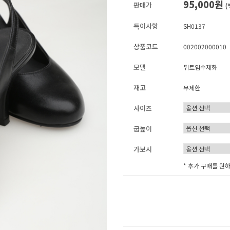
95,000원
판매가
(
특이사항
SH0137
상품코드
002002000010
모델
뒤트임수제화
재고
무제한
사이즈
굽높이
가보시
* 추가 구매를 원