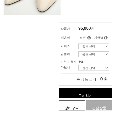
95,000
상품가
원
배송비
(조건)
지역별
사이즈
굽높이
+ 추가 옵션 선택
가보시
0
원
총 상품 금액
구매하기
장바구니
관심상품