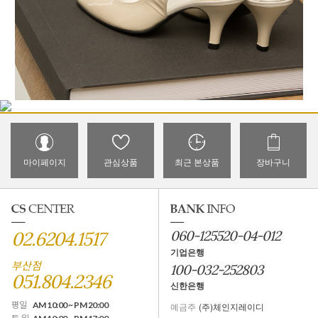
마이페이지
관심상품
최근 본상품
장바구니
02.6204.1517
060-125520-04-012
기업은행
부산점
100-032-252803
051.804.2346
신한은행
평일
AM 10:00 ~ PM 20:00
예금주
(주)체인지레이디