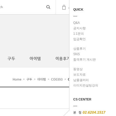
(
0
)
cart
QUICK
Q&A
공지사항
1:1문의
입금확인
상품후기
SNS
구두
아이템
이용후기
합격후기 게시판
동영상
보도자료
Home
구두
아이템
CO0393
CR0005
>
>
>
>
납품갤러리
이미지컨설팅강의
CS CENTER
본 점
02.6204.1517