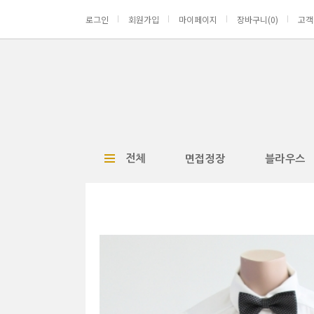
로그인
회원가입
마이페이지
장바구니(
0
)
고객
전체
면접정장
블라우스