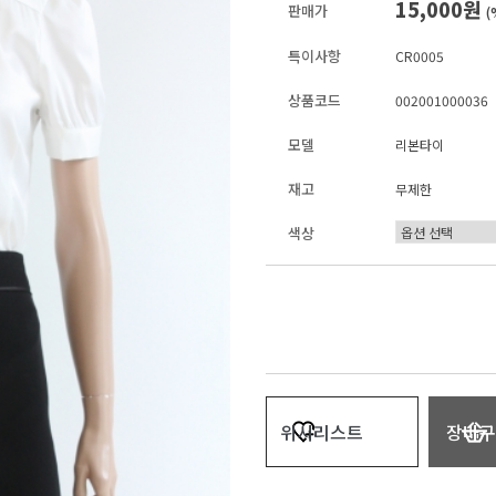
15,000원
판매가
(
특이사항
CR0005
상품코드
002001000036
모델
리본타이
재고
무제한
색상
위시리스트
장바구