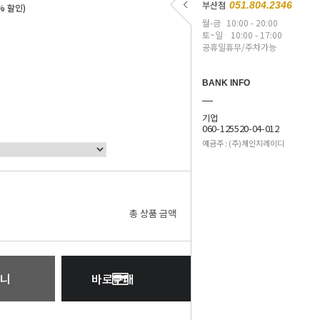
부산점
051.804.2346
% 할인)
월-금
10:00 - 20:00
토~일
10:00 - 17:00
공휴일휴무/주차가능
BANK INFO
기업
060-125520-04-012
예금주 : (주)체인지레이디
0
원
총 상품 금액
니
바로구매