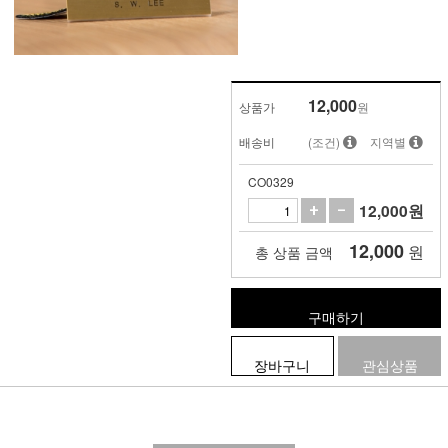
12,000
상품가
원
배송비
(조건)
지역별
CO0329
12,000
원
12,000
원
총 상품 금액
구매하기
장바구니
관심상품