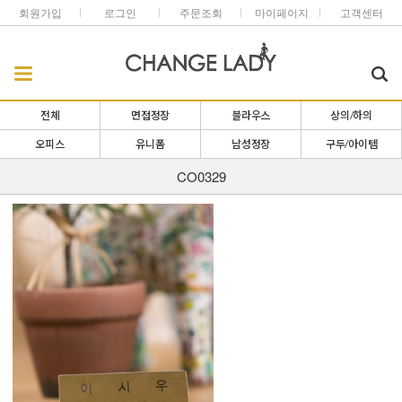
회원가입
로그인
주문조회
마이페이지
고객센터
전체
면접정장
블라우스
상의/하의
오피스
유니폼
남성정장
구두/아이템
CO0329