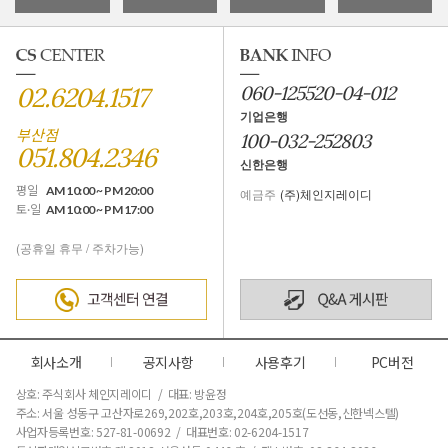
02.6204.1517
060-125520-04-012
기업은행
부산점
100-032-252803
051.804.2346
신한은행
평일
AM 10:00 ~ PM 20:00
예금주
(주)체인지레이디
토·일
AM 10:00 ~ PM 17:00
(공휴일 휴무 / 주차가능)
회사소개
공지사항
사용후기
PC버전
상호: 주식회사 체인지레이디 / 대표: 방윤정
주소: 서울 성동구 고산자로269,202호,203호,204호,205호(도선동,신한넥스텔)
사업자등록번호: 527-81-00692 / 대표번호: 02-6204-1517