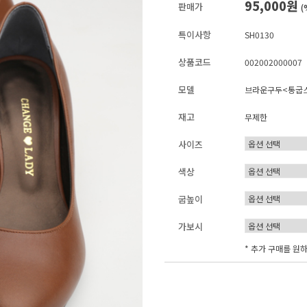
95,000원
판매가
(
특이사항
SH0130
상품코드
002002000007
모델
브라운구두<통굽
재고
무제한
사이즈
색상
굽높이
가보시
* 추가 구매를 원