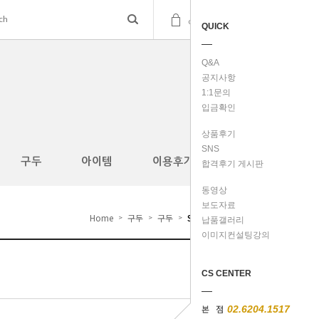
(
0
)
cart
QUICK
Q&A
공지사항
1:1문의
입금확인
상품후기
SNS
구두
아이템
이용후기
합격후기 게시판
동영상
보도자료
Home
구두
구두
SH0130
>
>
>
납품갤러리
이미지컨설팅강의
CS CENTER
본 점
02.6204.1517