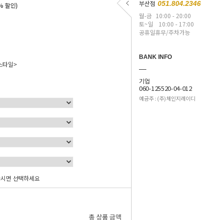
부산점
051.804.2346
% 할인)
월-금
10:00 - 20:00
토~일
10:00 - 17:00
공휴일휴무/주차가능
BANK INFO
스타일>
기업
060-125520-04-012
예금주 : (주)체인지레이디
하시면 선택하세요
0
원
총 상품 금액