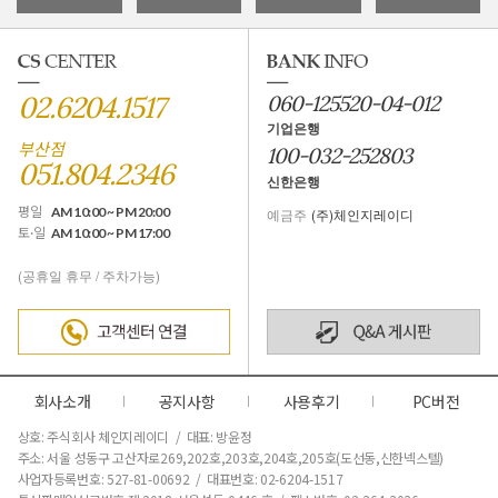
02.6204.1517
060-125520-04-012
기업은행
부산점
100-032-252803
051.804.2346
신한은행
평일
AM 10:00 ~ PM 20:00
예금주
(주)체인지레이디
토·일
AM 10:00 ~ PM 17:00
(공휴일 휴무 / 주차가능)
회사소개
공지사항
사용후기
PC버전
상호: 주식회사 체인지레이디 / 대표: 방윤정
주소: 서울 성동구 고산자로269,202호,203호,204호,205호(도선동,신한넥스텔)
사업자등록번호: 527-81-00692 / 대표번호: 02-6204-1517