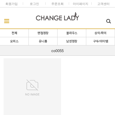
회원가입
로그인
주문조회
마이페이지
고객센터
전체
면접정장
블라우스
상의/하의
오피스
유니폼
남성정장
구두/아이템
co0055