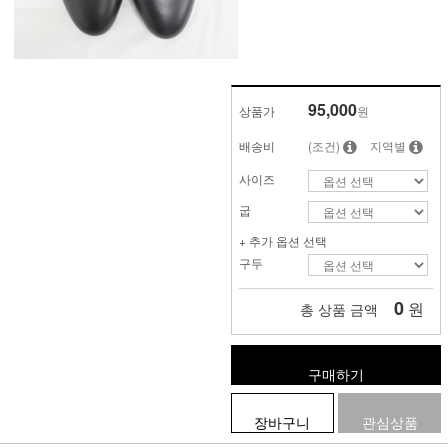
95,000
상품가
원
배송비
(조건)
지역별
사이즈
굽
+ 추가 옵션 선택
구두
0
원
총 상품 금액
구매하기
장바구니
관심상품