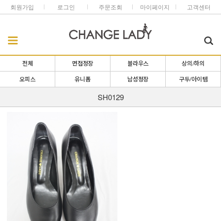
회원가입
로그인
주문조회
마이페이지
고객센터
전체
면접정장
블라우스
상의/하의
오피스
유니폼
남성정장
구두/아이템
SH0129