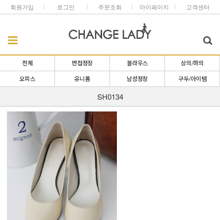
회원가입
로그인
주문조회
마이페이지
고객센터
전체
면접정장
블라우스
상의/하의
오피스
유니폼
남성정장
구두/아이템
SH0134