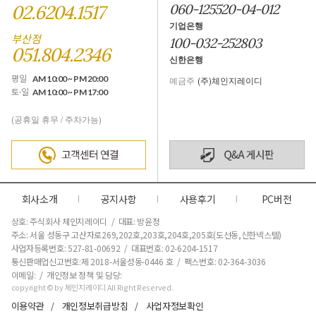
02.6204.1517
060-125520-04-012
기업은행
부산점
100-032-252803
051.804.2346
신한은행
평일
AM 10:00 ~ PM 20:00
예금주
(주)체인지레이디
토·일
AM 10:00 ~ PM 17:00
(공휴일 휴무 / 주차가능)
회사소개
공지사항
사용후기
PC버전
상호: 주식회사 체인지레이디 / 대표: 방윤정
주소: 서울 성동구 고산자로269,202호,203호,204호,205호(도선동,신한넥스텔)
사업자등록번호: 527-81-00692 / 대표번호: 02-6204-1517
통신판매업신고번호:제 2018-서울성동-0446 호
/ 팩스번호: 02-364-3036
이메일: / 개인정보 정책 및 담당:
copyright © by 체인지레이디 All Right Reserved.
이용약관
개인정보취급방침
사업자정보확인
/
/