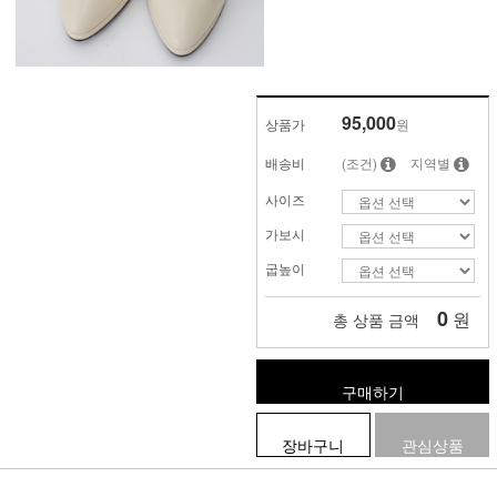
95,000
상품가
원
배송비
(조건)
지역별
사이즈
가보시
굽높이
0
원
총 상품 금액
구매하기
장바구니
관심상품