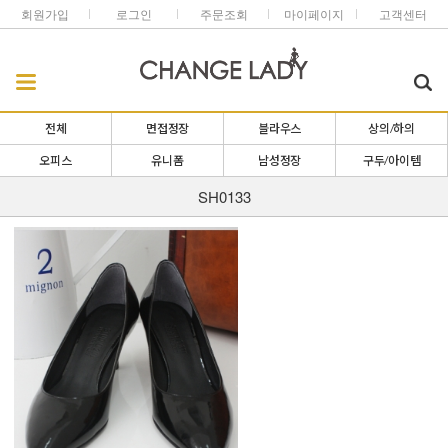
회원가입
로그인
주문조회
마이페이지
고객센터
전체
면접정장
블라우스
상의/하의
오피스
유니폼
남성정장
구두/아이템
SH0133