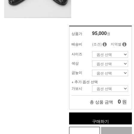
95,000
상품가
원
배송비
(조건)
지역별
사이즈
색상
굽높이
+ 추가 옵션 선택
가보시
0
원
총 상품 금액
구매하기