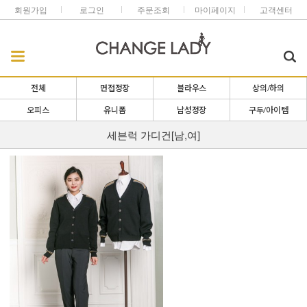
회원가입
로그인
주문조회
마이페이지
고객센터
전체
면접정장
블라우스
상의/하의
오피스
유니폼
남성정장
구두/아이템
세븐럭 가디건[남,여]