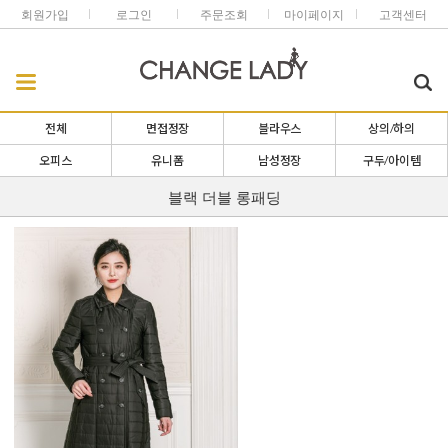
회원가입
로그인
주문조회
마이페이지
고객센터
전체
면접정장
블라우스
상의/하의
오피스
유니폼
남성정장
구두/아이템
블랙 더블 롱패딩