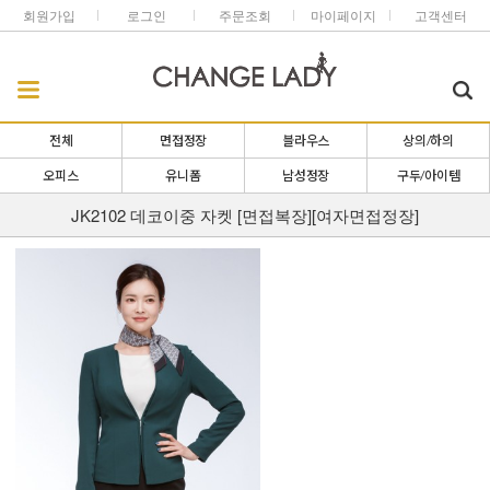
회원가입
로그인
주문조회
마이페이지
고객센터
전체
면접정장
블라우스
상의/하의
오피스
유니폼
남성정장
구두/아이템
JK2102 데코이중 자켓 [면접복장][여자면접정장]