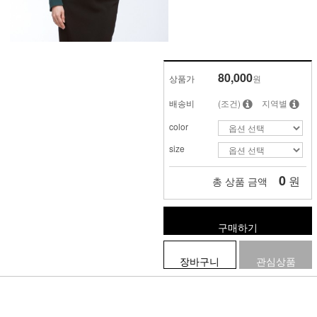
80,000
상품가
원
배송비
(조건)
지역별
color
size
0
원
총 상품 금액
구매하기
장바구니
관심상품