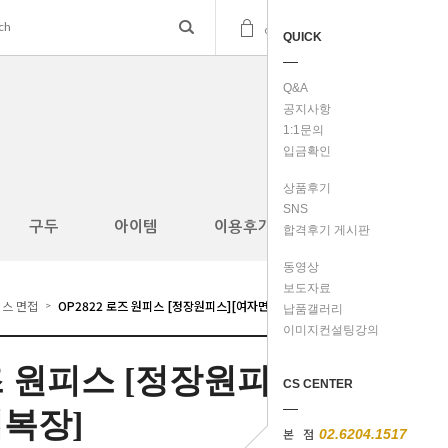
(
0
)
cart
QUICK
Q&A
공지사항
1:1문의
입금확인
상품후기
SNS
구두
아이템
이용후기
합격후기 게시판
동영상
보도자료
스 면접
OP2822 로즈 원피스 [정장원피스][여자면접복장]
>
납품갤러리
이미지컨설팅강의
로즈 원피스 [정장원피
CS CENTER
접복장]
본 점
02.6204.1517