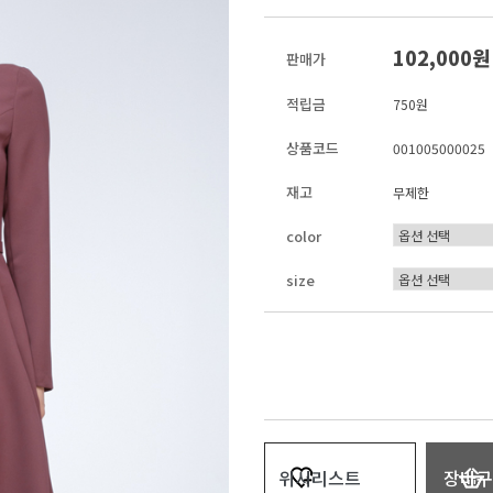
102,000
판매가
적립금
750원
상품코드
001005000025
재고
무제한
color
size
위시리스트
장바구