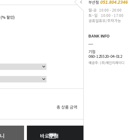
부산점
051.804.2346
월-금
10:00 - 20:00
원
토~일
10:00 - 17:00
(% 할인)
공휴일휴무/주차가능
BANK INFO
기업
060-125520-04-012
예금주 : (주)체인지레이디
0
원
총 상품 금액
니
바로구매