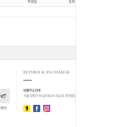
작성일
조회
RETURN & EXCHANGE
반품주소안내
서울 성동구 왕십리로24 나길 20. 창성빌딩 4층
이벤트