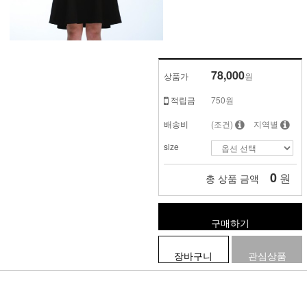
78,000
상품가
원
적립금
750원
배송비
(조건)
지역별
size
0
원
총 상품 금액
구매하기
장바구니
관심상품