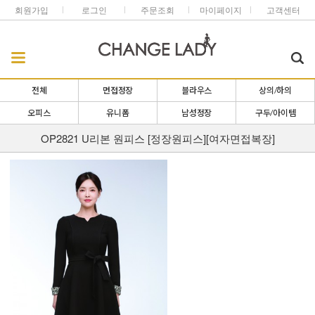
회원가입
로그인
주문조회
마이페이지
고객센터
전체
면접정장
블라우스
상의/하의
오피스
유니폼
남성정장
구두/아이템
OP2821 U리본 원피스 [정장원피스][여자면접복장]