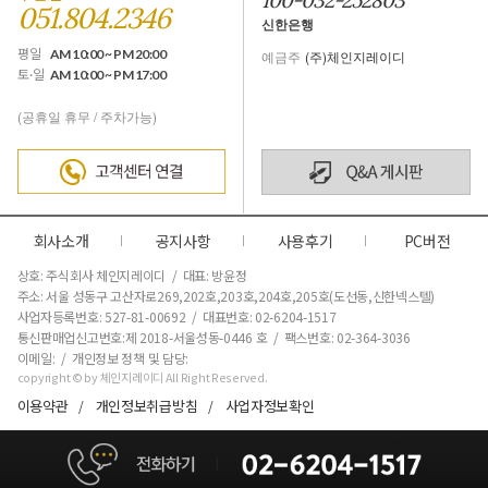
051.804.2346
신한은행
평일
AM 10:00 ~ PM 20:00
예금주
(주)체인지레이디
토·일
AM 10:00 ~ PM 17:00
(공휴일 휴무 / 주차가능)
회사소개
공지사항
사용후기
PC버전
상호: 주식회사 체인지레이디 / 대표: 방윤정
주소: 서울 성동구 고산자로269,202호,203호,204호,205호(도선동,신한넥스텔)
사업자등록번호: 527-81-00692 / 대표번호: 02-6204-1517
통신판매업신고번호:제 2018-서울성동-0446 호
/ 팩스번호: 02-364-3036
이메일: / 개인정보 정책 및 담당:
copyright © by 체인지레이디 All Right Reserved.
이용약관
개인정보취급방침
사업자정보확인
/
/