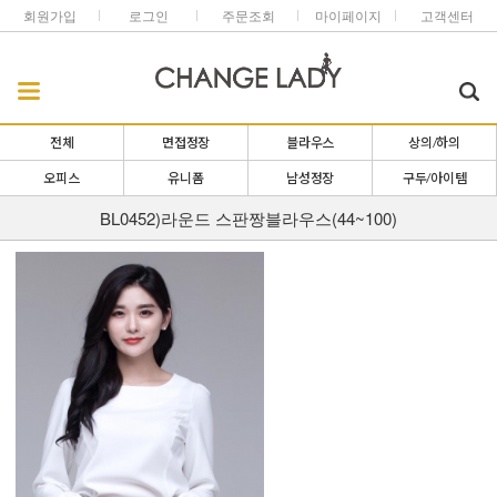
회원가입
로그인
주문조회
마이페이지
고객센터
전체
면접정장
블라우스
상의/하의
오피스
유니폼
남성정장
구두/아이템
BL0452)라운드 스판짱블라우스(44~100)