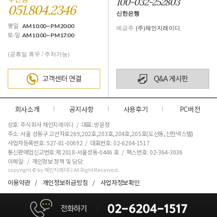
100-032-252803
051.804.2346
신한은행
평일
AM 10:00 ~ PM 20:00
예금주
(주)체인지레이디
토·일
AM 10:00 ~ PM 17:00
(공휴일 휴무 / 주차가능)
회사소개
공지사항
사용후기
PC버전
상호: 주식회사 체인지레이디 / 대표: 방윤정
주소: 서울 성동구 고산자로269,202호,203호,204호,205호(도선동,신한넥스텔)
사업자등록번호: 527-81-00692 / 대표번호: 02-6204-1517
통신판매업신고번호:제 2018-서울성동-0446 호
/ 팩스번호: 02-364-3036
이메일: / 개인정보 정책 및 담당:
copyright © by 체인지레이디 All Right Reserved.
이용약관
개인정보취급방침
사업자정보확인
/
/