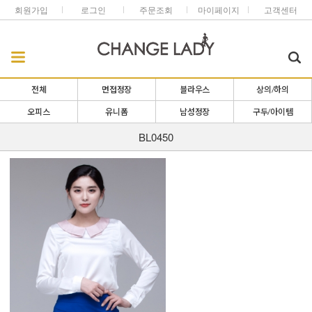
회원가입
로그인
주문조회
마이페이지
고객센터
전체
면접정장
블라우스
상의/하의
오피스
유니폼
남성정장
구두/아이템
BL0450