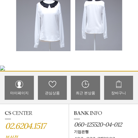
마이페이지
관심상품
최근 본상품
장바구니
02.6204.1517
060-125520-04-012
기업은행
부산점