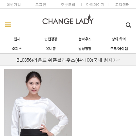
회원가입
로그인
주문조회
마이페이지
고객센터
전체
면접정장
블라우스
상의/하의
오피스
유니폼
남성정장
구두/아이템
BL0356)라운드 쉬폰블라우스(44~100)국내 최저가~