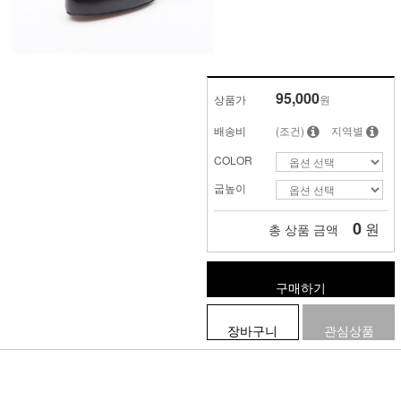
95,000
상품가
원
배송비
(조건)
지역별
COLOR
굽높이
0
원
총 상품 금액
구매하기
장바구니
관심상품