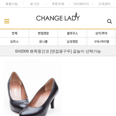
회원가입
로그인
주문조회
마이페이지
고객센터
전체
면접정장
블라우스
상의/하의
오피스
유니폼
남성정장
구두/아이템
SH2006 뾰족중간코 [면접용구두] 굽높이 선택가능