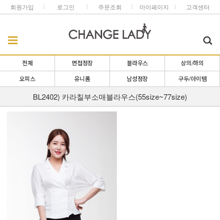
회원가입
로그인
주문조회
마이페이지
고객센터
전체
면접정장
블라우스
상의/하의
오피스
유니폼
남성정장
구두/아이템
BL2402) 카라칠부소매블라우스(55size~77size)