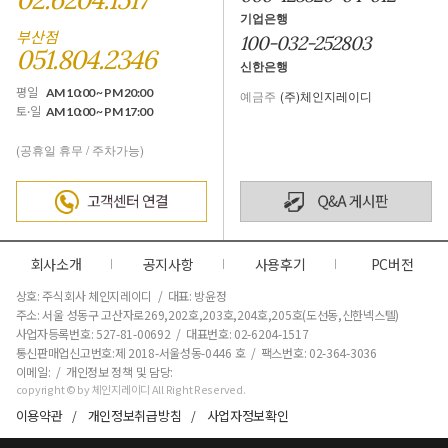
기업은행
부산점
100-032-252803
051.804.2346
신한은행
평일
AM 10:00 ~ PM 20:00
예금주
(주)체인지레이디
토·일
AM 10:00 ~ PM 17:00
(공휴일 휴무 / 주차가능)
회사소개
공지사항
사용후기
PC버전
상호: 주식회사 체인지레이디 / 대표: 방윤정
주소: 서울 성동구 고산자로269,202호,203호,204호,205호(도선동,신한넥스텔)
사업자등록번호: 527-81-00692 / 대표번호: 02-6204-1517
통신판매업신고번호:제 2018-서울성동-0446 호
/ 팩스번호: 02-364-3036
이메일: / 개인정보 정책 및 담당:
copyright © by 체인지레이디 All Right Reserved.
이용약관
개인정보취급방침
사업자정보확인
/
/