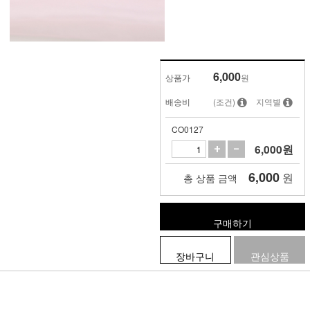
6,000
상품가
원
배송비
(조건)
지역별
CO0127
6,000
원
6,000
원
총 상품 금액
구매하기
장바구니
관심상품