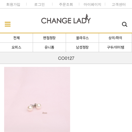
회원가입
로그인
주문조회
마이페이지
고객센터
전체
면접정장
블라우스
상의/하의
오피스
유니폼
남성정장
구두/아이템
CO0127