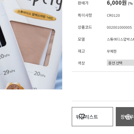
6,000원
판매가
(%
특이사항
CR0120
상품코드
002001000005
모델
스튜어디스압박스
재고
무제한
색상
위시리스트
장바구