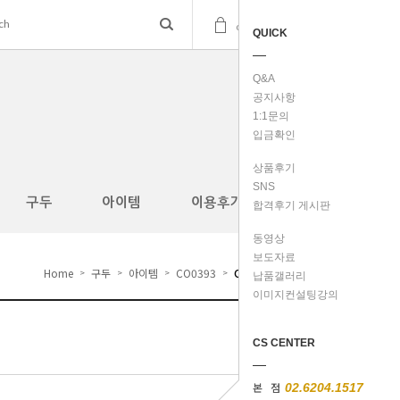
(
0
)
cart
QUICK
Q&A
공지사항
1:1문의
입금확인
상품후기
SNS
구두
아이템
이용후기
합격후기 게시판
동영상
보도자료
Home
구두
아이템
CO0393
CR0120
>
>
>
>
납품갤러리
이미지컨설팅강의
CS CENTER
본 점
02.6204.1517