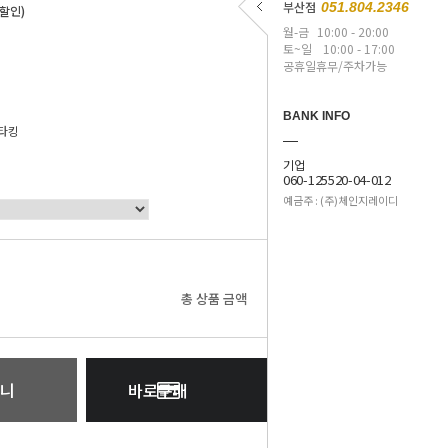
부산점
051.804.2346
 할인)
월-금
10:00 - 20:00
토~일
10:00 - 17:00
공휴일휴무/주차가능
BANK INFO
타킹
기업
060-125520-04-012
예금주 : (주)체인지레이디
0
원
총 상품 금액
니
바로구매