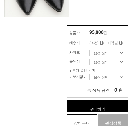
95,000
상품가
원
배송비
(조건)
지역별
사이즈
굽높이
+ 추가 옵션 선택
가보시없이
0
원
총 상품 금액
구매하기
장바구니
관심상품