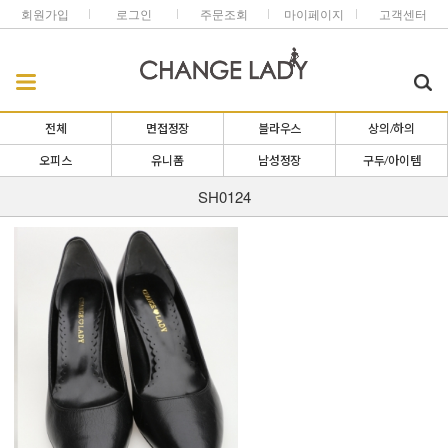
회원가입
로그인
주문조회
마이페이지
고객센터
전체
면접정장
블라우스
상의/하의
오피스
유니폼
남성정장
구두/아이템
SH0124