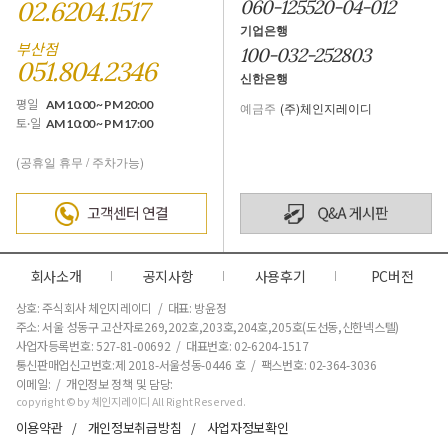
02.6204.1517
060-125520-04-012
기업은행
부산점
100-032-252803
051.804.2346
신한은행
평일
AM 10:00 ~ PM 20:00
예금주
(주)체인지레이디
토·일
AM 10:00 ~ PM 17:00
(공휴일 휴무 / 주차가능)
회사소개
공지사항
사용후기
PC버전
상호: 주식회사 체인지레이디 / 대표: 방윤정
주소: 서울 성동구 고산자로269,202호,203호,204호,205호(도선동,신한넥스텔)
사업자등록번호: 527-81-00692 / 대표번호: 02-6204-1517
통신판매업신고번호:제 2018-서울성동-0446 호
/ 팩스번호: 02-364-3036
이메일: / 개인정보 정책 및 담당:
copyright © by 체인지레이디 All Right Reserved.
이용약관
개인정보취급방침
사업자정보확인
/
/