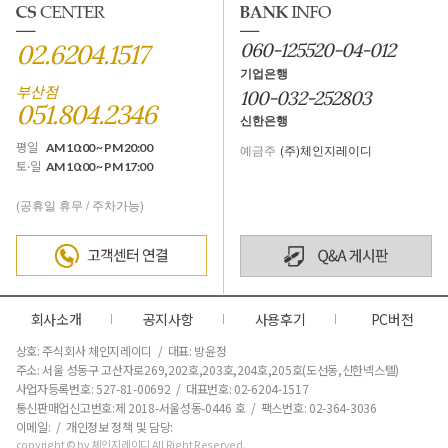
02.6204.1517
060-125520-04-012
기업은행
부산점
100-032-252803
051.804.2346
신한은행
평일
AM 10:00 ~ PM 20:00
예금주
(주)체인지레이디
토·일
AM 10:00 ~ PM 17:00
(공휴일 휴무 / 주차가능)
회사소개
공지사항
사용후기
PC버전
상호: 주식회사 체인지레이디 / 대표: 방윤정
주소: 서울 성동구 고산자로269,202호,203호,204호,205호(도선동,신한넥스텔)
사업자등록번호: 527-81-00692 / 대표번호: 02-6204-1517
통신판매업신고번호:제 2018-서울성동-0446 호
/ 팩스번호: 02-364-3036
이메일: / 개인정보 정책 및 담당:
copyright © by 체인지레이디 All Right Reserved.